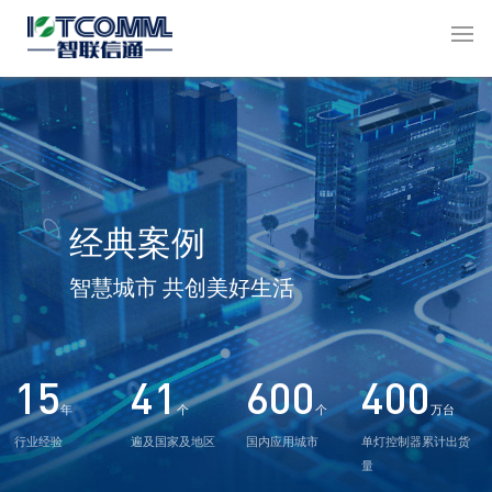
经典案例
智慧城市 共创美好生活
15
41
600
400
年
个
个
万台
行业经验
遍及国家及地区
国内应用城市
单灯控制器累计出货
量