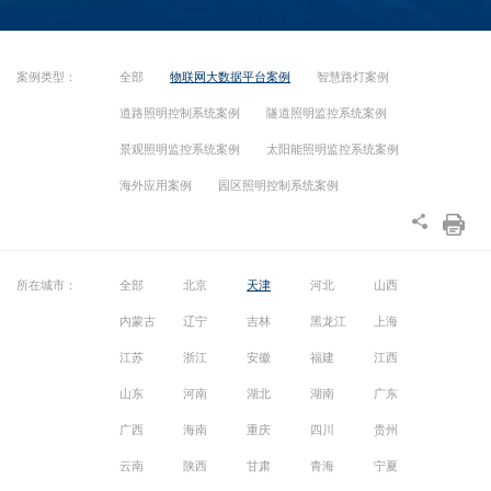
案例类型：
全部
物联网大数据平台案例
智慧路灯案例
道路照明控制系统案例
隧道照明监控系统案例
景观照明监控系统案例
太阳能照明监控系统案例
海外应用案例
园区照明控制系统案例
所在城市：
全部
北京
天津
河北
山西
内蒙古
辽宁
吉林
黑龙江
上海
江苏
浙江
安徽
福建
江西
山东
河南
湖北
湖南
广东
广西
海南
重庆
四川
贵州
云南
陕西
甘肃
青海
宁夏