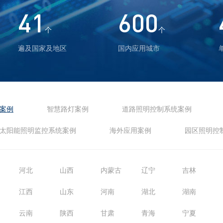
41
600
个
个
遍及国家及地区
国内应用城市
案例
智慧路灯案例
道路照明控制系统案例
太阳能照明监控系统案例
海外应用案例
园区照明控
河北
山西
内蒙古
辽宁
吉林
江西
山东
河南
湖北
湖南
云南
陕西
甘肃
青海
宁夏