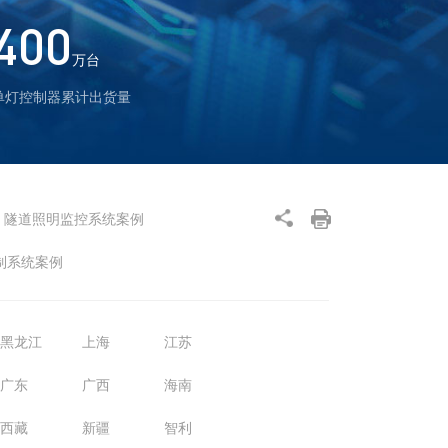
400
万台
单灯控制器累计出货量
隧道照明监控系统案例
制系统案例
黑龙江
上海
江苏
广东
广西
海南
西藏
新疆
智利