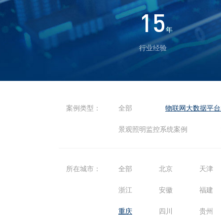
15
年
行业经验
案例类型：
全部
物联网大数据平台
景观照明监控系统案例
所在城市：
全部
北京
天津
浙江
安徽
福建
重庆
四川
贵州