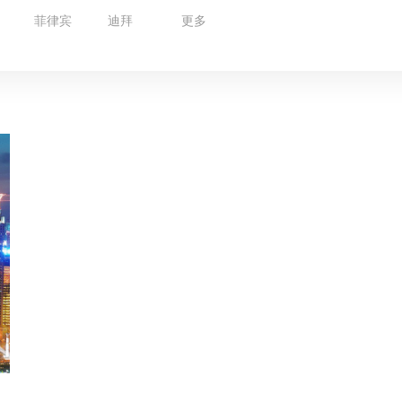
菲律宾
迪拜
更多