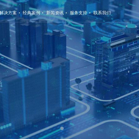
解决方案
经典案例
新闻资讯
服务支持
联系我们