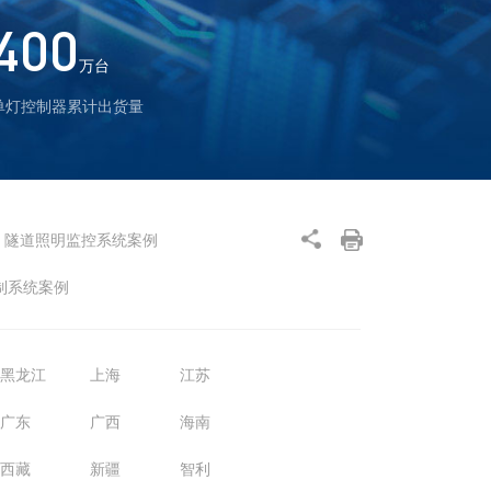
400
万台
单灯控制器累计出货量
隧道照明监控系统案例
制系统案例
黑龙江
上海
江苏
广东
广西
海南
西藏
新疆
智利