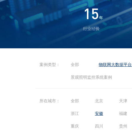
15
年
行业经验
案例类型：
全部
物联网大数据平台
景观照明监控系统案例
所在城市：
全部
北京
天津
浙江
安徽
福建
重庆
四川
贵州