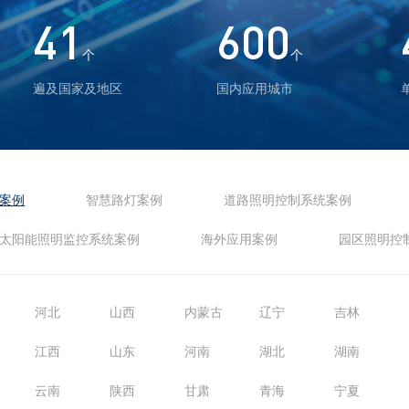
41
600
个
个
遍及国家及地区
国内应用城市
案例
智慧路灯案例
道路照明控制系统案例
太阳能照明监控系统案例
海外应用案例
园区照明控
河北
山西
内蒙古
辽宁
吉林
江西
山东
河南
湖北
湖南
云南
陕西
甘肃
青海
宁夏