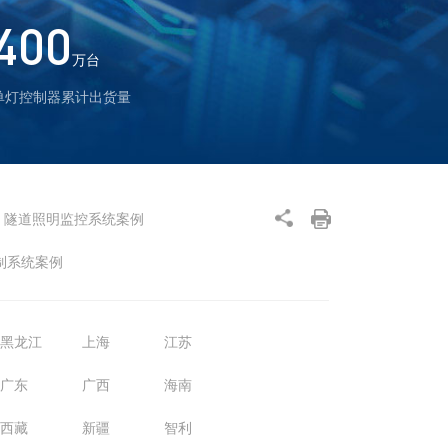
400
万台
单灯控制器累计出货量
隧道照明监控系统案例
制系统案例
黑龙江
上海
江苏
广东
广西
海南
西藏
新疆
智利