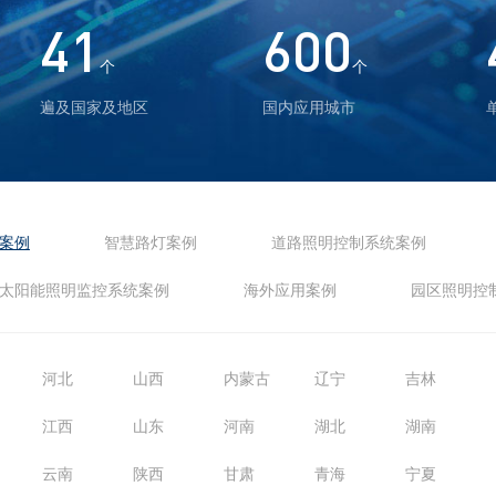
41
600
个
个
遍及国家及地区
国内应用城市
案例
智慧路灯案例
道路照明控制系统案例
太阳能照明监控系统案例
海外应用案例
园区照明控
河北
山西
内蒙古
辽宁
吉林
江西
山东
河南
湖北
湖南
云南
陕西
甘肃
青海
宁夏