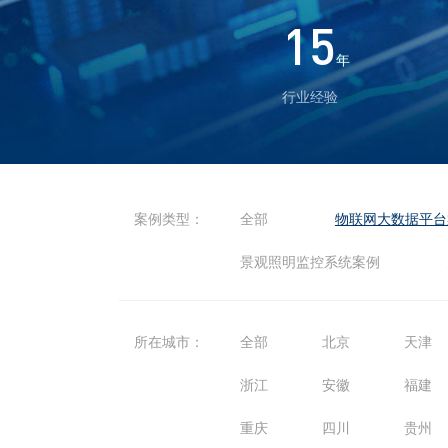
15
年
行业经验
案例类型：
全部
物联网大数据平台
景观照明监控系统案例
所在城市：
全部
北京
天津
浙江
安徽
福建
重庆
四川
贵州