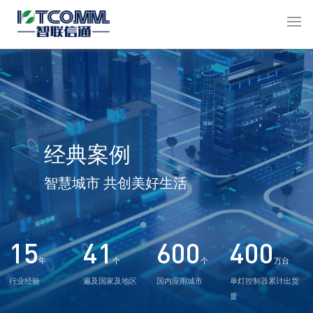
经典案例
智慧城市 共创美好生活
15
41
600
400
年
个
个
万台
行业经验
遍及国家及地区
国内应用城市
单灯控制器累计出货
量