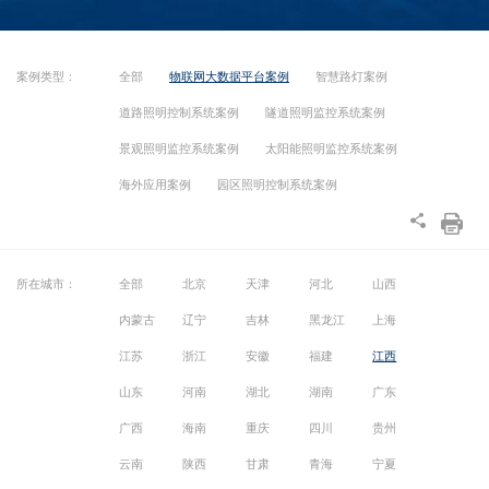
案例类型：
全部
物联网大数据平台案例
智慧路灯案例
道路照明控制系统案例
隧道照明监控系统案例
景观照明监控系统案例
太阳能照明监控系统案例
海外应用案例
园区照明控制系统案例
所在城市：
全部
北京
天津
河北
山西
内蒙古
辽宁
吉林
黑龙江
上海
江苏
浙江
安徽
福建
江西
山东
河南
湖北
湖南
广东
广西
海南
重庆
四川
贵州
云南
陕西
甘肃
青海
宁夏