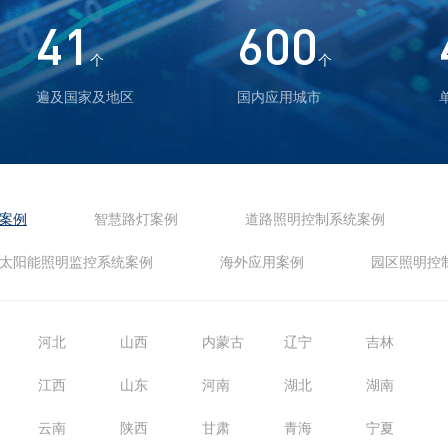
41
600
个
个
遍及国家及地区
国内应用城市
案例
智慧路灯案例
道路照明控制系统案例
太阳能照明监控系统案例
海外应用案例
园区照明控
河北
山西
内蒙古
辽宁
吉林
江西
山东
河南
湖北
湖南
云南
陕西
甘肃
青海
宁夏