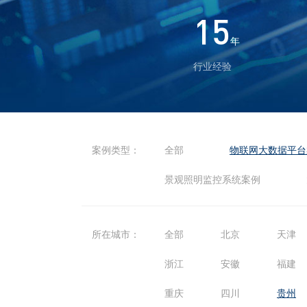
15
年
行业经验
案例类型：
全部
物联网大数据平台
景观照明监控系统案例
所在城市：
全部
北京
天津
浙江
安徽
福建
重庆
四川
贵州