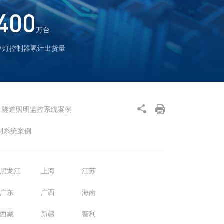
400
万台
单灯控制器累计出货量
隧道照明监控系统案例
制系统案例
黑龙江
上海
江苏
广东
广西
海南
西藏
新疆
智利