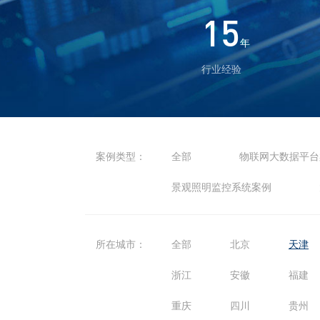
15
年
行业经验
案例类型：
全部
物联网大数据平台
景观照明监控系统案例
所在城市：
全部
北京
天津
浙江
安徽
福建
重庆
四川
贵州