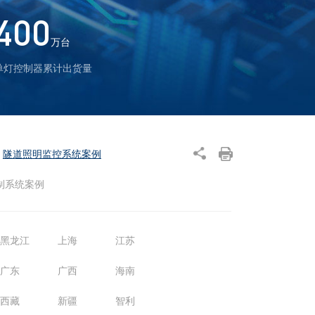
400
万台
单灯控制器累计出货量
隧道照明监控系统案例
制系统案例
黑龙江
上海
江苏
广东
广西
海南
西藏
新疆
智利