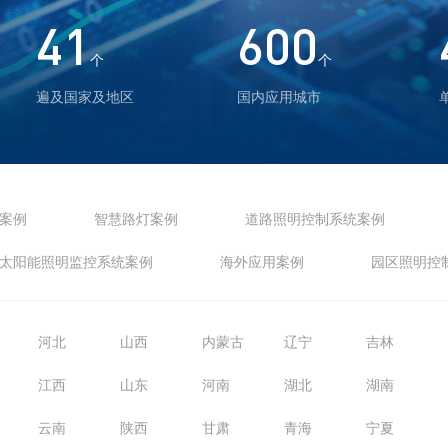
41
600
个
个
遍及国家及地区
国内应用城市
案例
智慧路灯案例
道路照明控制系统案例
太阳能照明监控系统案例
海外应用案例
园区照明控
河北
山西
内蒙古
辽宁
吉林
江西
山东
河南
湖北
湖南
云南
陕西
甘肃
青海
宁夏