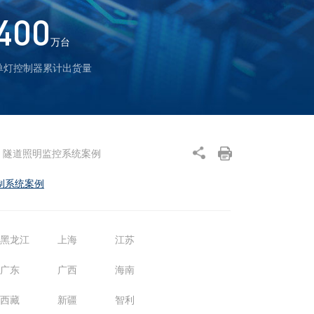
400
万台
单灯控制器累计出货量
隧道照明监控系统案例
制系统案例
黑龙江
上海
江苏
广东
广西
海南
西藏
新疆
智利