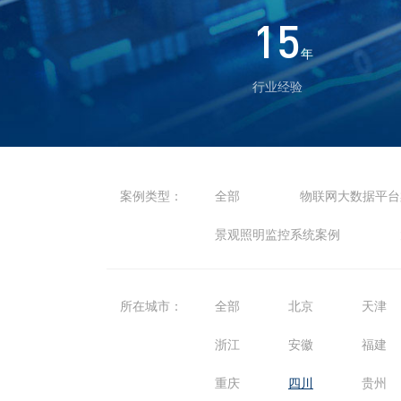
15
年
行业经验
案例类型：
全部
物联网大数据平台
景观照明监控系统案例
所在城市：
全部
北京
天津
浙江
安徽
福建
重庆
四川
贵州