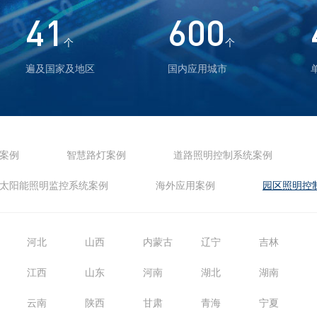
41
600
个
个
遍及国家及地区
国内应用城市
案例
智慧路灯案例
道路照明控制系统案例
太阳能照明监控系统案例
海外应用案例
园区照明控
河北
山西
内蒙古
辽宁
吉林
江西
山东
河南
湖北
湖南
云南
陕西
甘肃
青海
宁夏