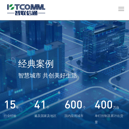
经典案例
智慧城市 共创美好生活
15
41
600
400
年
个
个
万台
行业经验
遍及国家及地区
国内应用城市
单灯控制器累计出货
量