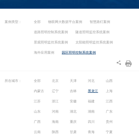
案例类型：
全部
物联网大数据平台案例
智慧路灯案例
道路照明控制系统案例
隧道照明监控系统案例
景观照明监控系统案例
太阳能照明监控系统案例
海外应用案例
园区照明控制系统案例
所在城市：
全部
北京
天津
河北
山西
内蒙古
辽宁
吉林
黑龙江
上海
江苏
浙江
安徽
福建
江西
山东
河南
湖北
湖南
广东
广西
海南
重庆
四川
贵州
云南
陕西
甘肃
青海
宁夏